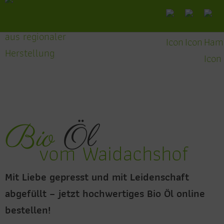
‹
›
Raps
Öl
Bio
Öl
vom Waidachshof
Mit Liebe gepresst und mit Leidenschaft
abgefüllt – jetzt hochwertiges Bio Öl online
bestellen!